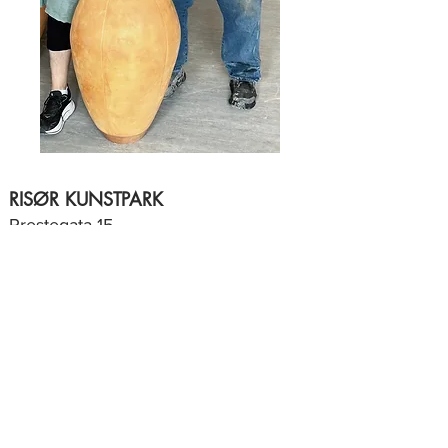
RISØR KUNSTPARK
Prestegata 15,
4950 Risør
Telefon
:
+47 48024140
Epost
:
gallerikunstparken@gmail.com
ÅPNINGSTIDER
​Lørdag
og søndag