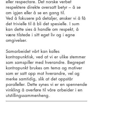
eller respectare. Det norske verbet
respektere direkte oversatt betyr – å se
om igjen eller å se en gang til.
Ved å fokusere på detaljer, ønsker vi å få
det trivielle til å bli det spesielle. I sum
kan dette sies å handle om respekt, å
være tilstede i sitt eget liv og i egne
omgivelser.
Samarbeidet vårt kan kalles
kontrapunktisk, ved at vi er ulike stemmer
som samspiller med hverandre. Begrepet
kontrapunkt brukes om tema og motiver
som er satt opp mot hverandre, vel og
merke samtidig, slik at det oppstår
paralleller. Dette synes vi er en spennende
vinkling å overføre til våre arbeider i en
utstillingssammenheng.
RISØR KUNSTPARK
Prestegata 15,
4950 Risør