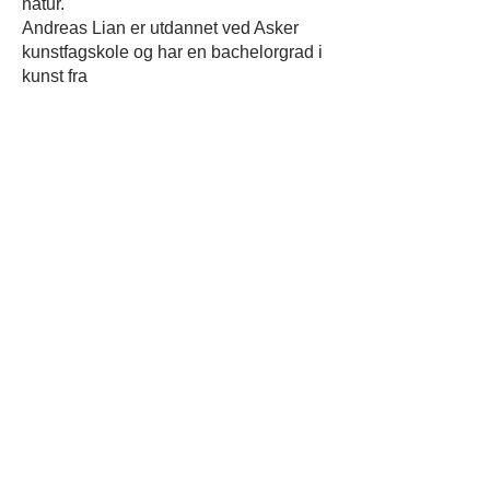
natur.
Andreas Lian er utdannet ved Asker
kunstfagskole og har en bachelorgrad i
kunst fra
Universitetet i Bergen, med fordypning i
grafikk. I 2024 var han nominert til
Sparebanken
Sør Kunstpris.
Velkommen!
Annonsering av arrangementer knyttet
til utstillingen
legges fortløpende ut på Facebook.
RISØR KUNSTPARK
Prestegata 15,
4950 Risør